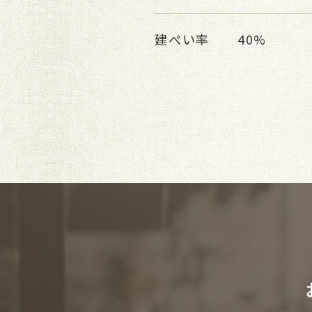
建ぺい率
40%