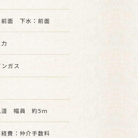
：前面 下水：前面
電力
パンガス
私道 幅員 約5ｍ
要経費：仲介手数料