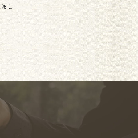
況渡し
。