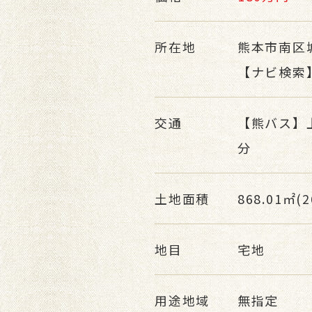
所在地
熊本市南区
【ナビ検索
交通
【熊バス】
分
土地面積
868.01㎡(2
地目
宅地
用途地域
無指定