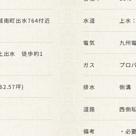
城南町出水764付近
水道
上水
】
電気
九州
上出水 徒歩約1
ガス
プロ
62.57坪)
排水
側溝
道路
西側
備考
・必