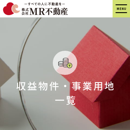
収益物件
・
事業用地
一覧