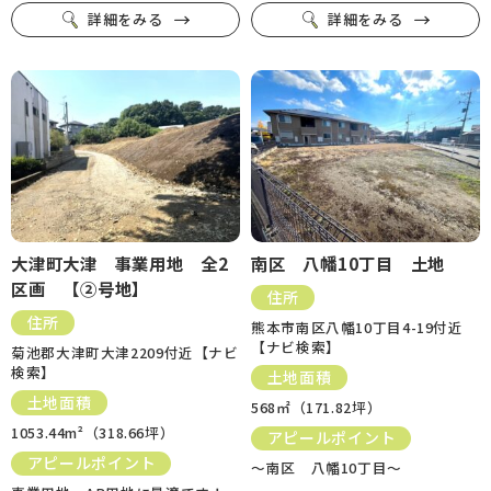
詳細をみる
詳細をみる
大津町大津 事業用地 全2
南区 八幡10丁目 土地
区画 【②号地】
住所
住所
熊本市南区八幡10丁目4-19付近
【ナビ検索】
菊池郡大津町大津2209付近【ナビ
検索】
土地面積
土地面積
568㎡（171.82坪）
1053.44m²（318.66坪）
アピールポイント
アピールポイント
～南区 八幡10丁目～