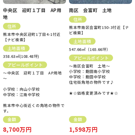
中央区 迎町１丁目 AP用
南区 会富町 土地
地
住所
住所
熊本市南区会富町150-3付近【ナ
ビ検索】
熊本市中央区迎町1丁目4-1付近
【ナビ検索】
土地面積
土地面積
547.66㎡（165.66坪）
358.63㎡(108.48坪)
アピールポイント
アピールポイント
～南区会富町 土地～
小学校：飽田南小学校
～中央区 迎町１丁目 AP用地
中学校：飽田中学校
～
住宅街角地の物件です♪
小学校：向山小学校
★☆価格変更済みです★☆
中学校：江南中学校
熊本市中心街近くの角地の物件で
す。
金額
金額
8,700万円
1,598万円