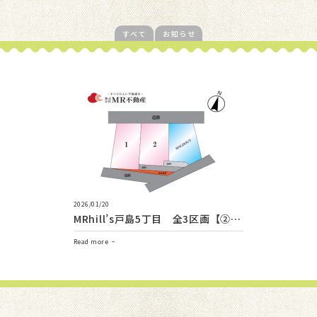
すべて
お知らせ
2026/01/20
MRhill’s戸島5丁目 全3区画【②号
地】
Read more