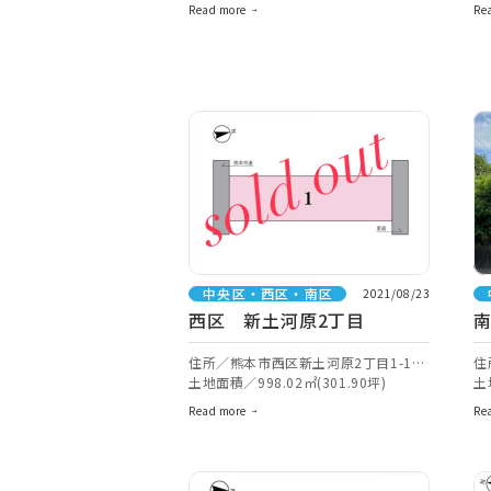
Read more
Re
中央区・西区・南区
2021/08/23
西区 新土河原2丁目
南
住所／熊本市西区新土河原2丁目1-1付
住
近【ナビ検索】
土地面積／998.02㎡(301.90坪)
【
土
Read more
Re