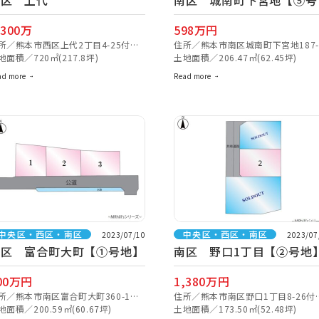
西区 上代
南区 城南町下宮地【⑤号
地】
,300万
598万円
所／熊本市西区上代2丁目4-25付近
住所／熊本市南区城南町下宮地187-
ナビ検索】
地面積／720㎡(217.8坪)
付近【ナビ検索】
土地面積／206.47㎡(62.45坪)
ad more
Read more
中央区・西区・南区
中央区・西区・南区
2023/07/10
2023/07
南区 富合町大町【①号地】
南区 野口1丁目【②号地
00万円
1,380万円
所／熊本市南区富合町大町360-1付
住所／熊本市南区野口1丁目8-26付
【ナビ検索】
地面積／200.59㎡(60.67坪)
【ナビ検索】
土地面積／173.50㎡(52.48坪)