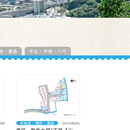
船・嘉島
宇土・宇城・八代
中央区・西区・南区
/08
2023/09/01