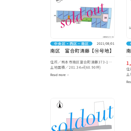
中央区・西区・南区
2021/08/01
南区 富合町清藤【⑩号地】
住所／熊本市南区富合町清藤373-1付
1
近【ナビ検索】
土地面積／201.34㎡(60.90坪)
住
【
土
Read more
Re