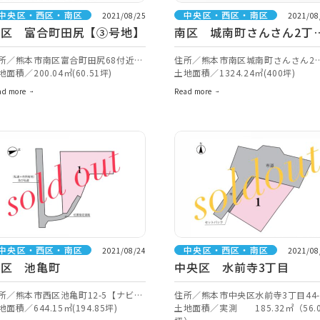
中央区・西区・南区
中央区・西区・南区
2021/08/25
2021/08
南区 富合町田尻【③号地】
南区 城南町さんさん2丁
【A】
所／熊本市南区富合町田尻68付近
住所／熊本市南区城南町さんさん2
ナビ検索】
地面積／200.04㎡(60.51坪)
目2-12付近【ナビ検索】
土地面積／1324.24㎡(400坪)
ad more
Read more
中央区・西区・南区
中央区・西区・南区
2021/08/24
2021/08
西区 池亀町
中央区 水前寺3丁目
所／熊本市西区池亀町12-5【ナビ検
住所／熊本市中央区水前寺3丁目44-
】
地面積／644.15㎡(194.85坪)
付近【ナビ検索】
土地面積／実測 185.32㎡（56.