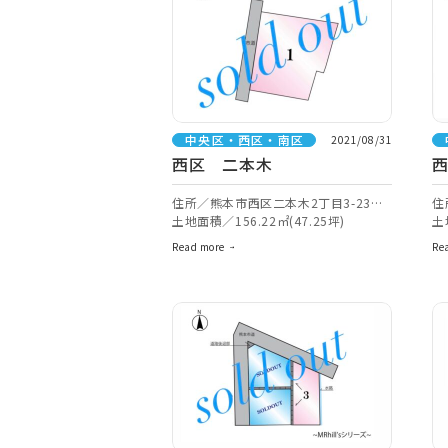
中央区・西区・南区
2021/08/31
西区 二本木
住所／熊本市西区二本木2丁目3-23付
住
近【ナビ検索】
土地面積／156.22㎡(47.25坪)
【
土
Read more
Re