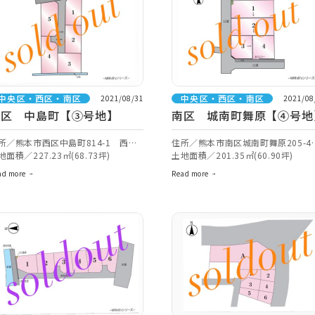
中央区・西区・南区
中央区・西区・南区
2021/08/31
2021/08
西区 中島町【③号地】
南区 城南町舞原【④号地
所／熊本市西区中島町814-1 西側
住所／熊本市南区城南町舞原205-4
ナビ検索】
地面積／227.23㎡(68.73坪)
近【ナビ検索】
土地面積／201.35㎡(60.90坪)
ad more
Read more