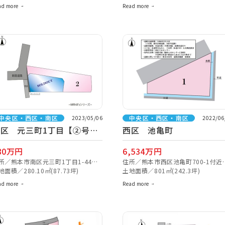
ad more
Read more
中央区・西区・南区
中央区・西区・南区
2023/05/06
2022/06
南区 元三町1丁目【②号
西区 池亀町
地】
80万円
6,534万円
所／熊本市南区元三町1丁目1-44付
住所／熊本市西区池亀町700-1付近
【ナビ検索】
地面積／280.10㎡(87.73坪)
【ナビ検索】
土地面積／801㎡(242.3坪)
ad more
Read more