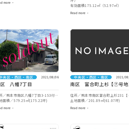
坪）
ad more
有効面積175.12㎡（52.97㎡）
Read more
中央区・西区・南区
中央区・西区・南区
2021/08/06
2021/08
区 八幡7丁目
南区 富合町上杉【⑦号地
所／熊本市南区八幡7丁目3-153付近
住所／熊本市南区富合町上杉231【
ナビ検索】
地面積／579.25㎡(175.22坪)
ビ検索】
土地面積／201.89㎡(61.07坪)
ad more
Read more