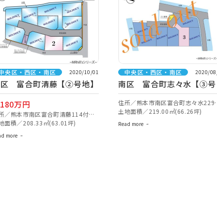
中央区・西区・南区
中央区・西区・南区
2020/10/01
2020/08
南区 富合町清藤【②号地】
南区 富合町志々水【③号
地】
,180万円
住所／熊本市南区富合町志々水229
近【ナビ検索】
土地面積／219.00㎡(66.26坪)
所／熊本市南区富合町清藤114付近
ナビ検索】
地面積／208.33㎡(63.01坪)
Read more
ad more