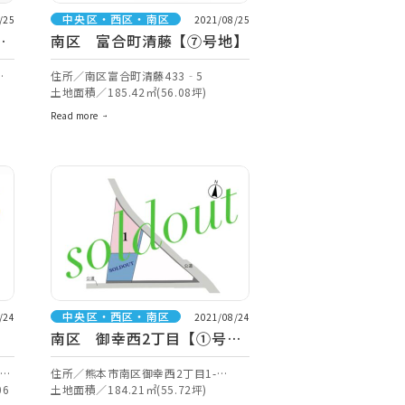
中央区・西区・南区
/25
2021/08/25
目
南区 富合町清藤【⑦号地】
丁
住所／南区富合町清藤433‐5
土地面積／185.42㎡(56.08坪)
Read more
中央区・西区・南区
/24
2021/08/24
南区 御幸西2丁目【①号
地】
6
住所／熊本市南区御幸西2丁目1-
06
16【ナビ検索】
土地面積／184.21㎡(55.72坪)