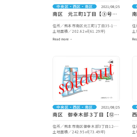
中央区・西区・南区
2021/08/25
南区 元三町1丁目【③号
地】
住所／熊本市南区元三町1丁目35-1付
住
近【ナビ検索】
土地面積／202.62㎡(61.29坪)
【
土
Read more
Re
中央区・西区・南区
2021/08/25
南区 御幸木部３丁目【⑫号
地】
住所／熊本市南区御幸木部3丁目12-
住
28【ナビ検索】
土地面積／242.95㎡(73.49坪)
索
土