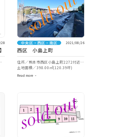
中央区・西区・南区
/28
2021/08/26
】
西区 小島上町
付
住所／熊本市西区小島上町2272付近
【ナビ検索】
土地面積／398.00㎡(120.39坪)
Read more