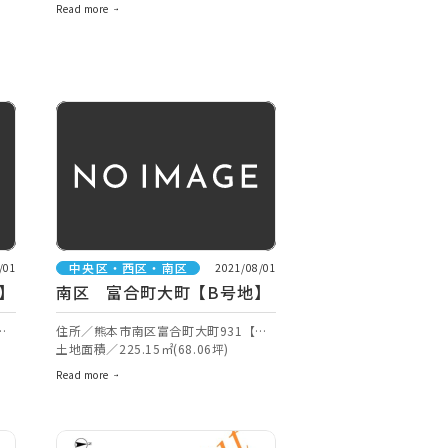
Read more
中央区・西区・南区
/01
2021/08/01
】
南区 富合町大町【B号地】
ナ
住所／熊本市南区富合町大町931【ナ
ビ検索】
土地面積／225.15㎡(68.06坪)
Read more