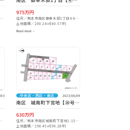
南区 御幸木部1丁目【⑥号
地】
975万円
1
住所／熊本市南区御幸木部1丁目4-66
付近【ナビ検索】
土地面積／200.24㎡(60.57坪)
Read more
中央区・西区・南区
/03
2023/06/09
】
南区 城南町下宮地【⑳号
地】
630万円
近
住所／熊本市南区城南町下宮地1-15付
近【ナビ検索】
土地面積／298.45㎡(90.28坪)