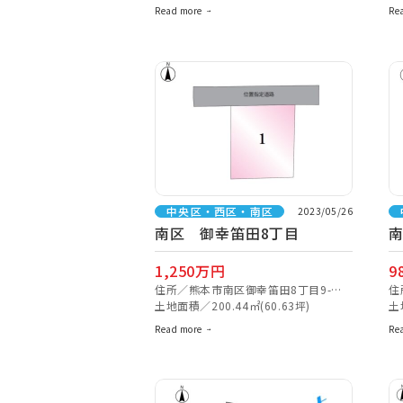
Read more
Re
中央区・西区・南区
2023/05/26
南区 御幸笛田8丁目
1,250万円
9
住所／熊本市南区御幸笛田8丁目9-
住
18【ナビ検索】
土地面積／200.44㎡(60.63坪)
近
土
Read more
Re