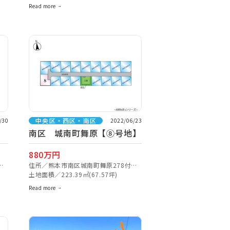
Read more
中央区・西区・南区
/30
2022/06/23
南区 城南町舞原【⑧号地】
880万円
住所／熊本市南区城南町舞原278付近
【ナビ検索】
土地面積／223.39㎡(67.57坪)
Read more