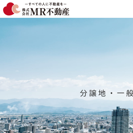
分譲地
・
一