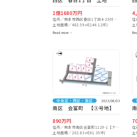
西区 春日1丁目 土地
1億1680万円
4
住所／熊本市西区春日1丁目4-25付近
住
【ナビ検索】
土地面積／482.59㎡(146.12坪)
【
土
Read more
Re
中央区・西区・南区
2023/08/03
南区 会富町 【③号地】
890万円
7
住所／熊本市南区会富町1129-1【ナビ
住
検索】
土地面積／202.83㎡(61.35坪)
近
土