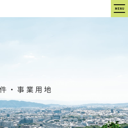
件
・
事業用地