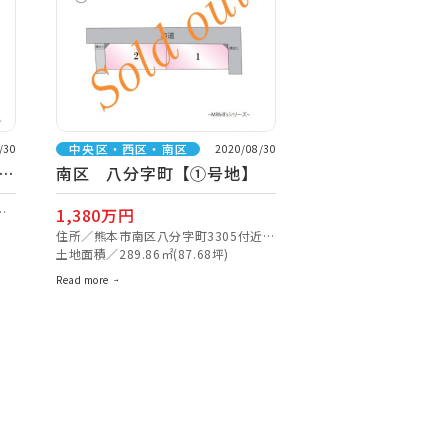
中央区・西区・南区
/30
2020/08/30
南区 八分字町【①号地】
付
1,380万円
住所／熊本市南区八分字町3305付近
【ナビ検索】
土地面積／289.86㎡(87.68坪)
Read more