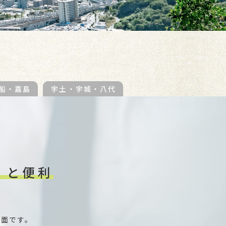
船・嘉島
宇土・宇城・八代
くと便利
書面です。