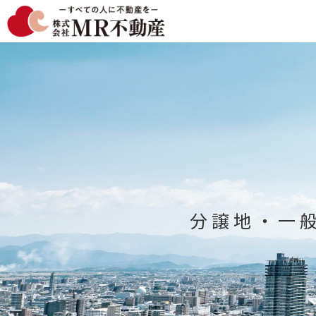
分譲地
・
一