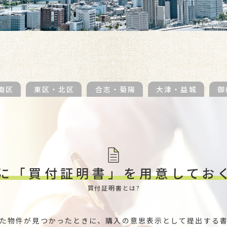
南区
東区・北区
合志・菊陽
大津・益城
御
に「買付証明書」を
用意してお
買付証明書とは?
た物件が見つかったときに、購入の意思表示として提出する