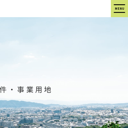
件
・
事業用地