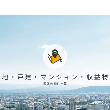
般地
・
戸建
・
マンション
・
収益物
西区の物件一覧